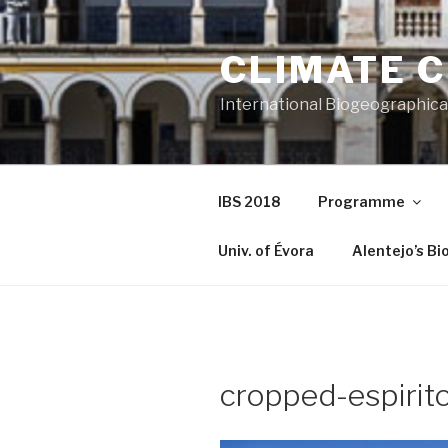
Saltar
para
CLIMATE 
o
conteúdo
International Biogeographic
IBS 2018
Programme
Univ. of Évora
Alentejo’s Bi
cropped-espirit