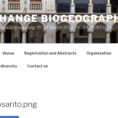
CHANGE BIOGEOGRAP
al Society meeting: 20-24 March 2018, ÉVORA, PORTUGAL
Venue
Registration and Abstracts
Organization
odiversity
Contact us
osanto.png