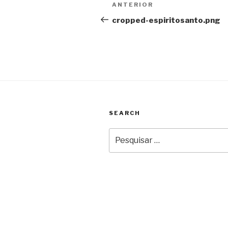
Navegação
ANTERIOR
Conteúdo
de
anterior
cropped-espiritosanto.png
artigos
SEARCH
Pesquisar
por: